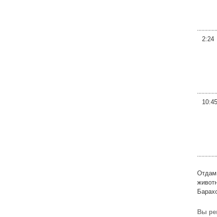
2:24
10:4
Отдам 
животн
Барахо
Вы ре