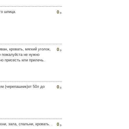
го шпица.
0
р.
ван, кровать, мягкий уголок,
0
р.
ко пожалуйста не нужно
но присесть или прилечь.
м (черепашник)от 50л до
0
р.
и, зала, спальни, кровать. .
0
р.