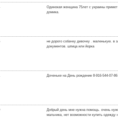
4
Одинокая женщина 75лет с украины примет 
домика.
6
не дорого собачку девочку . маленькую. в 
документов. шпица или йорка
1
Доченьке на День рождение 8-916-544-07-86
9
Добрый день мне нужна помощь. очень нуж
мальчика, нет возможности купить одежду н