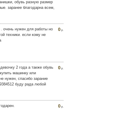
танишки, обувь разную размер
ные. заранее благодарна всем,
 . очень нужен для работы но
0
р.
ой техники. если кому не
а
девочку 2 года а также обувь
0
р.
 купить машинку или
не нужен, спасибо зарание
89384512 буду рада любой
годарен.
0
р.