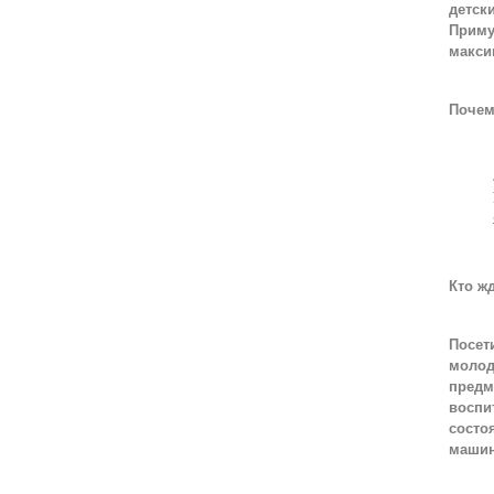
детск
Приму
макси
Почем
Кто ж
Посет
молод
предм
воспи
состо
машин