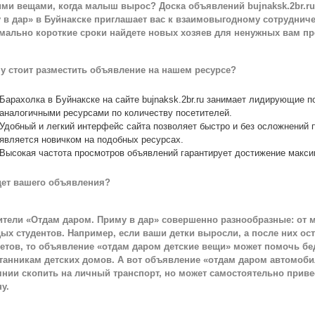
ими вещами, когда малыш вырос? Доска объявлений bujnaksk.2br.ru
 в дар» в Буйнакске приглашает вас к взаимовыгодному сотрудниче
мально короткие сроки найдете новых хозяев для ненужных вам пр
у стоит разместить объявление на нашем ресурсе?
Барахолка в Буйнакске на сайте bujnaksk.2br.ru занимает лидирующие п
аналогичными ресурсами по количеству посетителей.
Удобный и легкий интерфейс сайта позволяет быстро и без осложнений 
является новичком на подобных ресурсах.
Высокая частота просмотров объявлений гарантирует достижение макси
дет вашего объявления?
ители «Отдам даром. Приму в дар» совершенно разнообразные: от 
ых студентов. Например, если ваши детки выросли, а после них ост
етов, то объявление «отдам даром детские вещи» может помочь б
танникам детских домов. А вот объявление «отдам даром автомобиль
янии скопить на личный транспорт, но может самостоятельно приве
у.