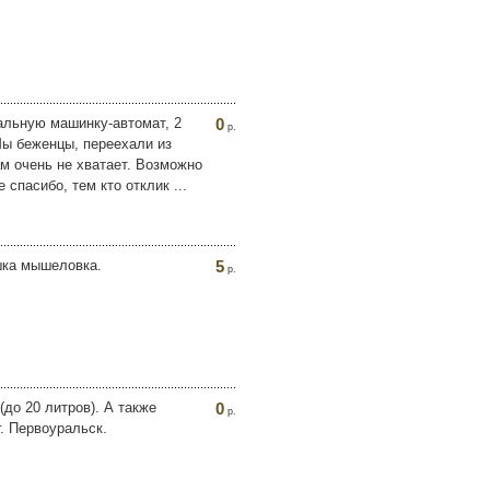
альную машинку-автомат, 2
0
р.
Мы беженцы, переехали из
м очень не хватает. Возможно
 спасибо, тем кто отклик ...
шка мышеловка.
5
р.
до 20 литров). А также
0
р.
. Первоуральск.