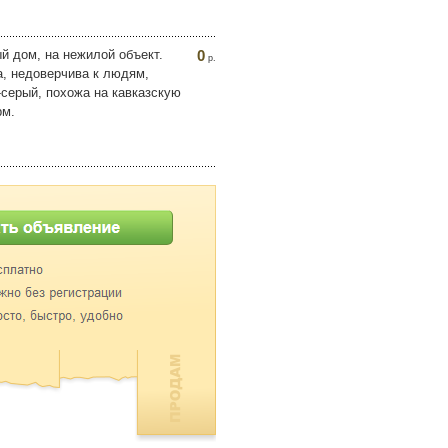
й дом, на нежилой объект.
0
р.
а, недоверчива к людям,
-серый, похожа на кавказскую
рм.