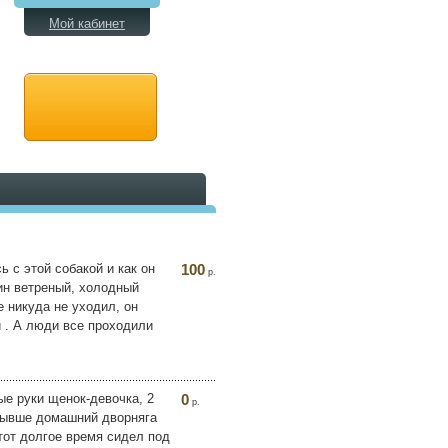
Мой кабинет
ь с этой собакой и как он
100
р.
дин ветреный, холодный
 никуда не уходил, он
 . А люди все проходили
ые руки щенок-девочка, 2
0
р.
 бывше домашний дворняга
 тот долгое время сидел под