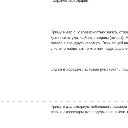
. Заранее благодарим.
1
Приму в дар с благодарностью: шкаф, стир
кухонных стула, чайник, гардины (шторы). 
лагеря в арендную квартиру. Этих вещей на
у кого-то найдётся, то что нам надо. Заранее
9
Отдам в хорошие ласковые руки котят . Ко
7
Приму в дар аквариум небольшого размера (
любые аксессуары для содержания рыбок. г