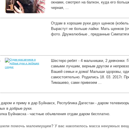
окнами, смотрел на балкон, куда его больше 
черная, ...
Отдам в хорошие руки двух щенков (кобель 
Вырастут не больше лайки. Мать щенков (оч
фото. Дружелюбные , преданные Симпатяги
5
Шестеро ребят - 4 мальчишки, 2 девчонки. 
самыми лучшим, верным другом и непревз
Вашей семьи и дома! Малыши здоровы, один
самостоятельно. Родились 18. 03. 2017г. П
Тимашево, сами привезем ...
даром и приму в дар Буйнакск, Республика Дагестан - даром телевизоры
ых в добрые руки.
лка Буйнакска - частные объявления отдам даром бесплатно.
шили помочь малоимущим? У вас накопилось масса ненужных вещей