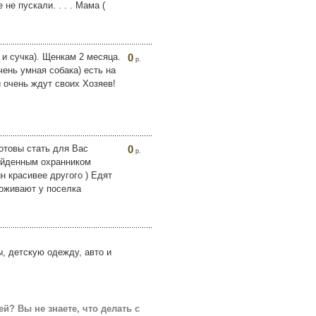
не пускали. . . . Мама (
и сучка). Щенкам 2 месяца.
0
р.
ень умная собака) есть на
 очень ждут своих Хозяев!
Готовы стать для Вас
0
р.
ойденным охранником
 красивее другого ) Едят
роживают у поселка
, детскую одежду, авто и
? Вы не знаете, что делать с