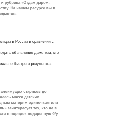
 и рубрика «Отдам даром.
ству. На нашем ресурсе вы в
едметов.
озиции в России в сравнении с
подать объявление даже тем, кто
мально быстрого результата.
малоимущих стариков до
алась масса детских
едным матерям одиночкам или
» заинтересует тех, кто не в
сти в порядок подаренную б/у