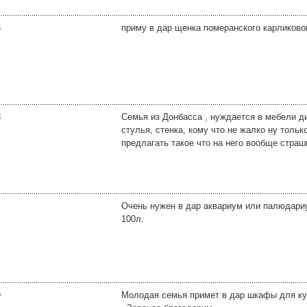
6
приму в дар щенка померанского карликово
8
Семья из Донбасса , нуждается в мебели ди
стулья, стенка, кому что не жалко ну толь
предлагать такое что на него вообще страш
Очень нужен в дар аквариум или палюдариу
100л.
9
Молодая семья примет в дар шкафы для кухн