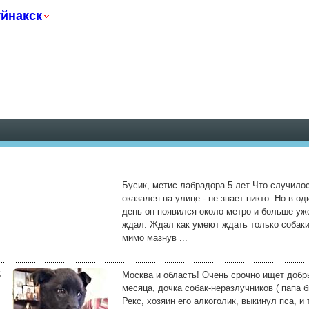
йнакск
Бусик, метис лабрадора 5 лет Что случилос
оказался на улице - не знает никто. Но в о
день он появился около метро и больше уже
ждал. Ждал как умеют ждать только собаки
мимо мазнув ...
5
Москва и область! Очень срочно ищет добр
месяца, дочка собак-неразлучников ( папа
Рекс, хозяин его алкоголик, выкинул пса, и