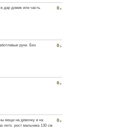
в дар домик или часть
0
р.
заботливые руки. Без
0
р.
0
р.
ны вещи на девочку и на
0
р.
а лето. рост мальчика 130 см