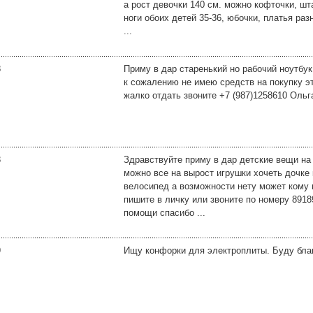
а рост девочки 140 см. можно кофточки, ш
ноги обоих детей 35-36, юбочки, платья раз
...
8
Приму в дар старенький но рабочий ноутбук
к сожалению не имею средств на покупку эт
жалко отдать звоните +7 (987)1258610 Ольг
3
Здравствуйте приму в дар детские вещи на 
можно все на вырост игрушки хочеть дочке
велосипед а возможности нету может кому 
пишите в личку или звоните по номеру 891
помощи спасибо ...
9
Ищу конфорки для электроплиты. Буду бла