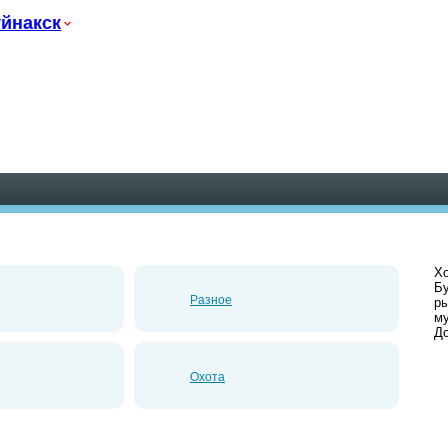
йнакск
Хо
Бу
Разное
ры
му
До
Охота