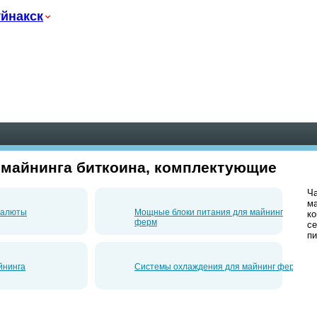
йнакск
 майнинга биткоина, комплектующие
Ча
ма
валюты
Мощные блоки питания для майнинг
ко
ферм
се
пи
йнинга
Системы охлаждения для майнинг ферм