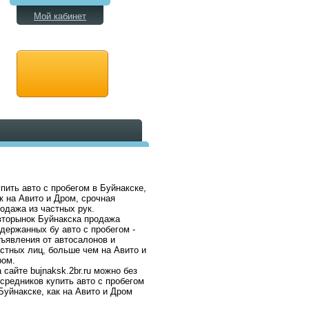
Мой кабинет
пить авто с пробегом в Буйнакске,
к на Авито и Дром, срочная
одажа из частных рук.
торынок Буйнакска продажа
держанных бу авто с пробегом -
ъявления от автосалонов и
стных лиц, больше чем на Авито и
ром.
 сайте bujnaksk.2br.ru можно без
средников купить авто с пробегом
Буйнакске, как на Авито и Дром