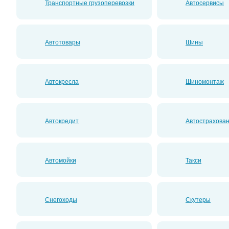
Транспортные грузоперевозки
Автосервисы
Автотовары
Шины
Автокресла
Шиномонтаж
Автокредит
Автострахова
Автомойки
Такси
Снегоходы
Скутеры