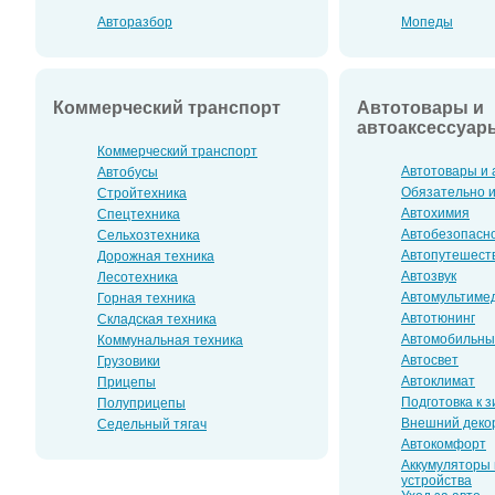
Авторазбор
Мопеды
Коммерческий транспорт
Автотовары и
автоаксессуар
Коммерческий транспорт
Автотовары и 
Автобусы
Обязательно 
Стройтехника
Автохимия
Спецтехника
Автобезопасн
Сельхозтехника
Автопутешест
Дорожная техника
Автозвук
Лесотехника
Автомультиме
Горная техника
Автотюнинг
Складская техника
Автомобильны
Коммунальная техника
Автосвет
Грузовики
Автоклимат
Прицепы
Подготовка к 
Полуприцепы
Внешний деко
Седельный тягач
Автокомфорт
Аккумуляторы 
устройства