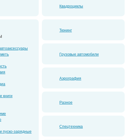
Квадроциклы
Тюнинг
ы
автоаксессуары
иметь
Грузовые автомобили
ость
вия
Аэрография
диа
е книги
Разное
зиме
р
Спецтехника
и пуско-зарядные