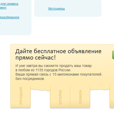
 для сервиса
мент
Мотоциклы
еразобранное
я