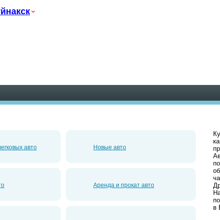
йнакск
е
Ку
ка
егковых авто
Новые авто
пр
Ав
по
об
ча
то
Аренда и прокат авто
Д
На
по
в 