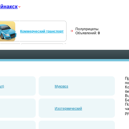
йнакск
Полуприцепы.
Коммерческий транспорт
Объявлений:
0
Пр
по
ал)
Муковоз
Ко
б
Bu
Б
По
Изотермический
ча
ру