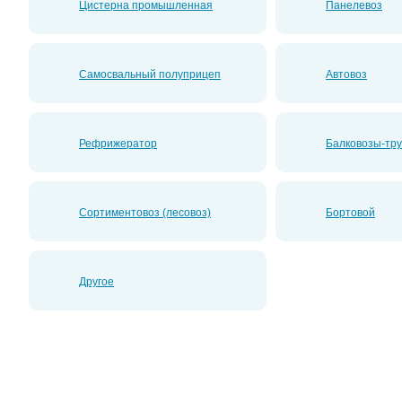
Цистерна промышленная
Панелевоз
Самосвальный полуприцеп
Автовоз
Рефрижератор
Балковозы-тр
Сортиментовоз (лесовоз)
Бортовой
Другое