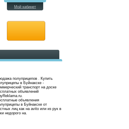
Мой кабинет
одажа полуприцепов . Купить
луприцепы в Буйнакске -
ммерческий транспорт на доске
есплатных объявлений
yReklama.ru.
есплатные объявления
луприцепы в Буйнакске от
стных лиц как на avito или из рук в
ки недорого на.