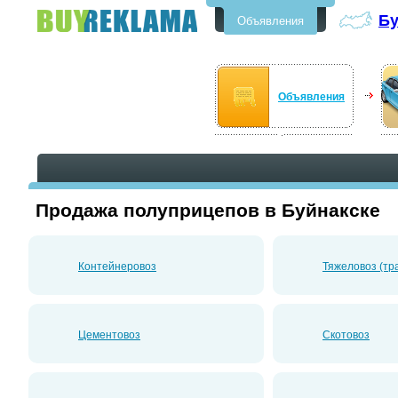
Бу
Объявления
Бесплатные объявления в
Буйнакске
Объявления
Продажа полуприцепов в Буйнакске
Контейнеровоз
Тяжеловоз (тр
Цементовоз
Скотовоз