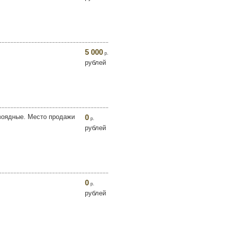
5 000
р.
рублей
воядные. Место продажи
0
р.
рублей
0
р.
рублей