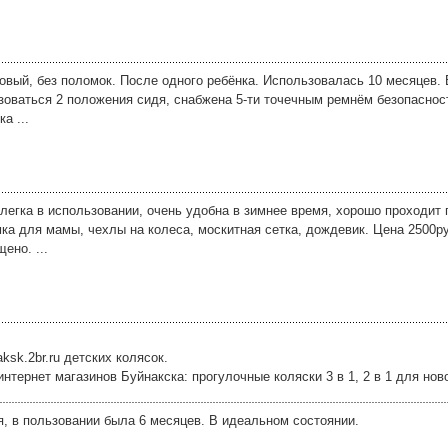
овый, без поломок. После одного ребёнка. Использовалась 10 месяцев. 
оваться 2 положения сидя, снабжена 5-ти точечным ремнём безопаснос
а ...
егка в использовании, очень удобна в зимнее время, хорошо проходит п
мка для мамы, чехлы на колеса, москитная сетка, дождевик. Цена 2500р
ено. ...
ksk.2br.ru детских колясок.
интернет магазинов Буйнакска: прогулочные коляски 3 в 1, 2 в 1 для но
я, в пользовании была 6 месяцев. В идеальном состоянии.