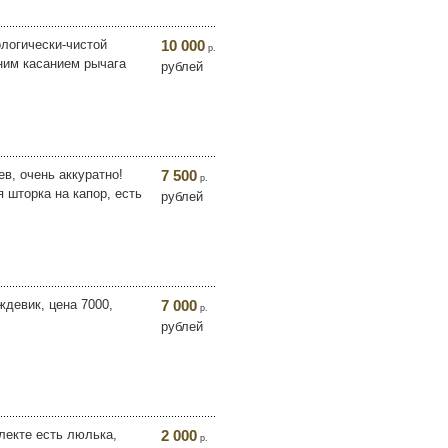
ологически-чистой
10 000
р.
ним касанием рычага
рублей
в, очень аккуратно!
7 500
р.
 шторка на капор, есть
рублей
ждевик, цена 7000,
7 000
р.
рублей
лекте есть люлька,
2 000
р.