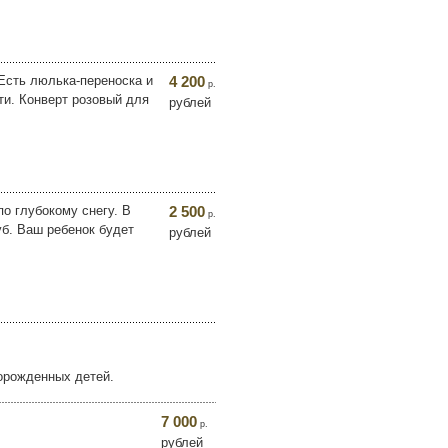
Есть люлька-переноска и
4 200
р.
ти. Конверт розовый для
рублей
о глубокому снегу. В
2 500
р.
уб. Ваш ребенок будет
рублей
ворожденных детей.
7 000
р.
рублей