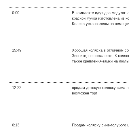
0:00
В комплекте идут два модуля: 
краской Ручка изготовлена из 
Колеса установлены на немецки
15:49
Хорошая коляска в отличном со
Звоните, не пожалеете. К коляс
также крепления-замки на люльке
12:22
продам детскую коляску зима-ле
возможен торг
0:13
Продам коляску сине-голубого ц