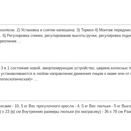
оляски. 2) Установка и снятие капюшона. 3) Тормоз 4) Монтаж передних
. 6) Регулировка спинки, регулирование высоты ручки, регулировка подно
репление ...
3 в 1 состояние новой. амортизирующие устройство, ширина колесных п
к) устанавливаются в любом направлении движения лицом к маме или от
телескопическая)+ ...
сами - 10, 5 кг Вес прогулочного кресла - 4, 5 кг Вес люльки - 5 кг Высо
д) x 23 (в) см Внутренние размеры люльки (по матрасику) - 36 x 78 см Ра