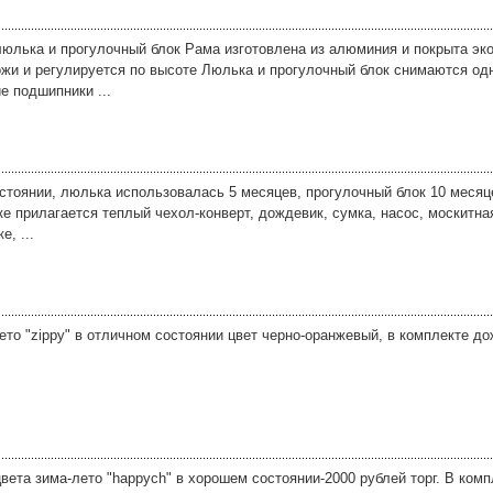
люлька и прогулочный блок Рама изготовлена из алюминия и покрыта эк
кожи и регулируется по высоте Люлька и прогулочный блок снимаются од
е подшипники ...
стоянии, люлька использовалась 5 месяцев, прогулочный блок 10 месяце
ке прилагается теплый чехол-конверт, дождевик, сумка, насос, москитная
, ...
то "zippy" в отличном состоянии цвет черно-оранжевый, в комплекте до
вета зима-лето "happych" в хорошем состоянии-2000 рублей торг. В комп