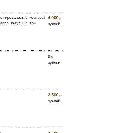
луатировалась 8 месяцев!
4 000
р.
олеса надувные, три
рублей
0
р.
рублей
2 500
р.
рублей