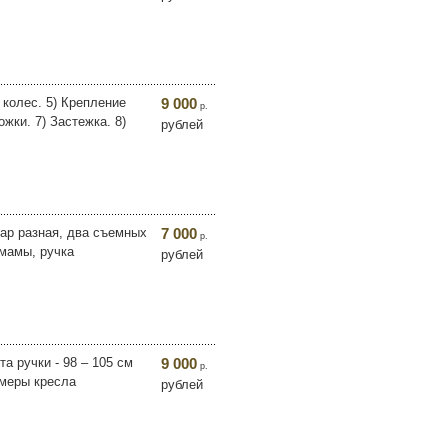
 колес. 5) Крепление
9 000
р.
жки. 7) Застежка. 8)
рублей
ар разная, два съемных
7 000
р.
 мамы, ручка
рублей
тa ручки - 98 – 105 см
9 000
р.
змеры кресла
рублей