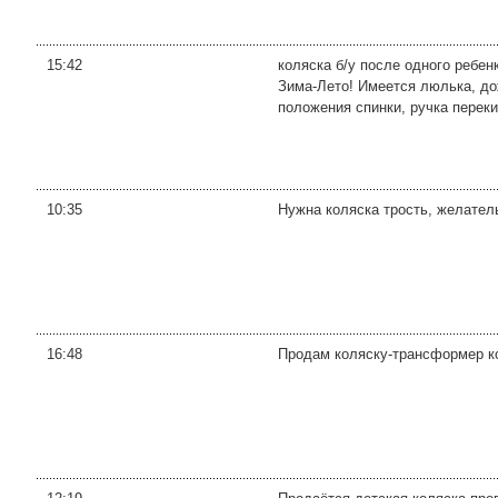
15:42
коляска б/у после одного ребен
Зима-Лето! Имеется люлька, до
положения спинки, ручка перекид
10:35
Нужна коляска трость, желатель
16:48
Продам коляску-трансформер ко