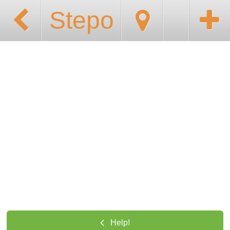
Stepo
Help!