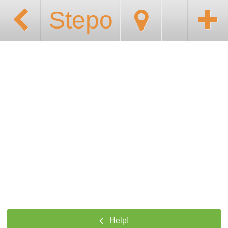
Stepo
Help!