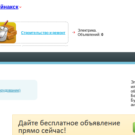
йнакск
Электрика.
Строительство и ремонт
Объявлений:
0
Эл
ил
орудование)
об
Бе
Бу
av