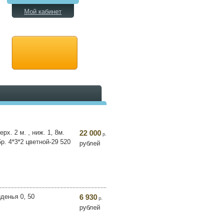
Мой кабинет
х. 2 м. , ниж. 1, 8м.
22 000
р.
р. 4*3*2 цветной-29 520
рублей
денья 0, 50
6 930
р.
рублей