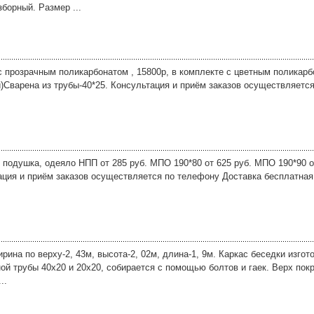
зборный. Размер ...
с прозрачным поликарбонатом , 15800р, в комплекте с цветным поликарб
й)Сварена из трубы-40*25. Консультация и приём заказов осуществляетс
 подушка, одеяло НПП от 285 руб. МПО 190*80 от 625 руб. МПО 190*90 о
тация и приём заказов осуществляется по телефону Доставка бесплатная
рина по верху-2, 43м, высота-2, 02м, длина-1, 9м. Каркас беседки изгот
ой трубы 40х20 и 20х20, собирается с помощью болтов и гаек. Верх по
..