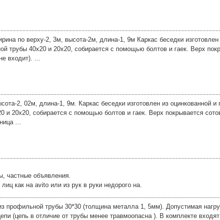
рина по верху-2, 3м, высота-2м, длина-1, 9м Каркас беседки изготовлен
ой трубы 40х20 и 20х20, собирается с помощью болтов и гаек. Верх по
е входит). ...
сота-2, 02м, длина-1, 9м. Каркас беседки изготовлен из оцинкованной и
0 и 20х20, собирается с помощью болтов и гаек. Верх покрывается сот
ица ...
ы, частные объявления.
ц как на avito или из рук в руки недорого на.
з профильной трубы 30*30 (толщина металла 1, 5мм). Допустимая нагруз
епи (цепь в отличие от трубы менее травмоопасна ). В комплекте входя