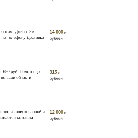
онатом. Длина- 2м.
14 000
р.
я по телефону Доставка
рублей
т 680 руб. Полотенце
315
р.
 по всей области
рублей
овлен из оцинкованной и
12 000
р.
крывается сотовым
рублей