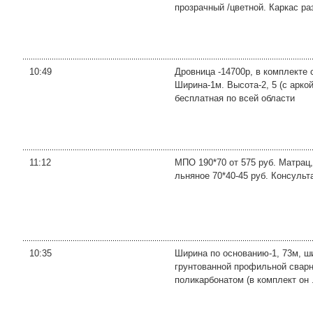
прозрачный /цветной. Каркас ра
10:49
Дровница -14700р, в комплекте 
Ширина-1м. Высота-2, 5 (с арко
бесплатная по всей области
11:12
МПО 190*70 от 575 руб. Матрац,
льняное 70*40-45 руб. Консуль
10:35
Ширина по основанию-1, 73м, ши
грунтованной профильной сварн
поликарбонатом (в комплект он .