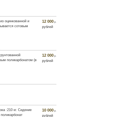
 из оцинкованной и
12 000
р.
крывается сотовым
рублей
 грунтованной
12 000
р.
овым поликарбонатом (в
рублей
ка :210 кг. Сидение
10 000
р.
т поликарбонат
рублей