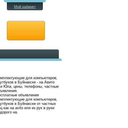
Мой кабинет
омплектующие для компьютеров,
утбуков в Буйнакске - на Авито
и Юла, цены, телефоны, частные
ъявления.
есплатные объявления
омплектующие для компьютеров,
утбуков в Буйнакске от частных
ц как на avito или из рук в руки
дорого на.