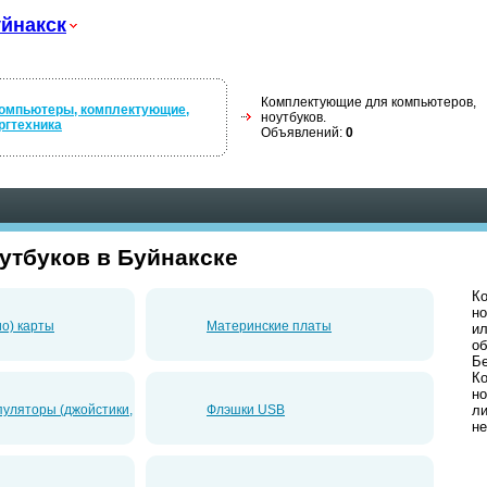
йнакск
Комплектующие для компьютеров,
омпьютеры, комплектующие,
ноутбуков.
ргтехника
Объявлений:
0
утбуков в Буйнакске
К
но
ио) карты
Материнские платы
ил
об
Б
К
но
уляторы (джойстики,
Флэшки USB
ли
не