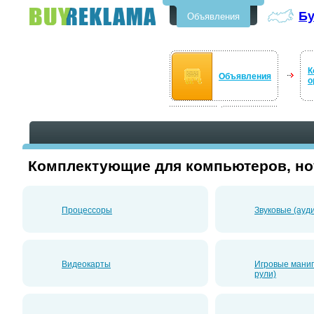
Бу
Объявления
Бесплатные объявления в
Буйнакске
К
Объявления
о
Комплектующие для компьютеров, но
Процессоры
Звуковые (ауд
Видеокарты
Игровые манип
рули)